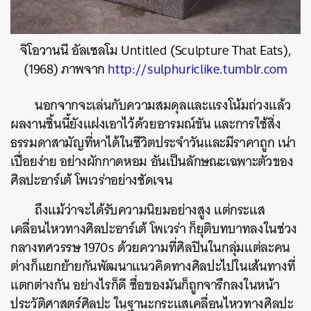
จิโอวานนี อัลเซลโม Untitled (Sculpture That Eats),
(1968) ภาพจาก
http://sulphuriclike.tumblr.com
นอกจากจะเล่นกับความสมดุลและแรงโน้มถ่วงแล้ว
ผลงานชิ้นนี้ยังแฝงเอาไว้ด้วยอารมณ์ขัน และการใช้สิ่ง
ธรรมดาสามัญที่หาได้ในชีวิตประจำวันและมีราคาถูก เน่า
เปื่อยง่าย อย่างผักกาดหอม อันเป็นลักษณะเฉพาะตัวของ
ศิลปะอาร์เต้ โพเวร่าอย่างชัดเจน
ถึงแม้ว่าจะได้รับความนิยมอย่างสูง แต่กระแส
เคลื่อนไหวทางศิลปะอาร์เต้ โพเวร่า ก็ยุติบทบาทลงในช่วง
กลางทศวรรษ 1970s ด้วยความที่ศิลปินในกลุ่มแต่ละคน
ต่างก็แยกย้ายกันพัฒนาแนวคิดทางศิลปะไปในเส้นทางที่
แตกต่างกัน อย่างไรก็ดี ชื่อของมันก็ถูกจารึกลงในหน้า
ประวัติศาสตร์ศิลปะ ในฐานะกระแสเคลื่อนไหวทางศิลปะ