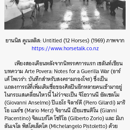
ยานนิส คูเนลลิส: Untitled (12 Horses) (1969) ภาพจาก
https://www.horsetalk.co.nz
เพียงสองเดือนหลังจากนิทรรศการแรก เชลันท์เขียน
บทความ Arte Povera: Notes for a Guerilla War (อาร์
เต้ โพเวร่า: บันทึกสำหรับสงครามกองโจร) ซึ่งเป็น
แถลงการณ์ที่เพิ่มเติมชื่อของศิลปินอีกหลายคนเข้ามาอยู่
ในกระแสเคลื่อนไหวนี้ ไม่ว่าจะเป็น จิโอวานนี อัลเซลโม
(Giovanni Anselmo) ปิแอโร จิลาร์ดี (Piero Gilardi) มาริ
โอ แมร์ซ (Mario Merz) จิอานนี เปียเเชนติโน (Gianni
Piacentino) จิลแบร์โต โซริโอ (Gilberto Zorio) และ มิเก
ลันเจโล พิสโตเล็ตโต (Michelangelo Pistoletto) ด้วย