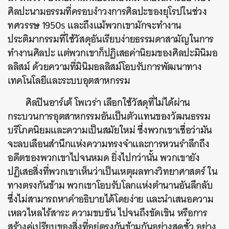
ศิลปะนามธรรมที่ครอบงำวงการศิลปะของยุโรปในช่วง
ทศวรรษ 1950s และถึง
แม้พวกเขามักจะทำงาน
ประติมากรรมที่ใช้วัสดุอันเรียบง่ายธรรมดาสามัญในการ
ทำงานศิลปะ แต่พวกเขาก็ปฏิเสธค่านิยมของศิลปะมินิมอ
ลลิสม์ ด้วยความที่มินิมอลลิสม์โอบรับการพัฒนาทาง
เทคโนโลยีและระบบอุตสาหกรรม
ศิลปินอาร์เต้ โพเวร่า เลือกใช้วัสดุที่ไม่ได้ผ่าน
กระบวนการอุตสาหกรรมอันเป็นตัวแทนของวัฒนธรรม
บริโภคนิยมและความเป็นสมัยใหม่ ซึ่งพวกเขาเชื่อว่ามัน
จะลบเลือนสำนึกแห่งความทรงจำและการหวนรำลึกถึง
อดีตของพวกเขาไปจนหมด ยิ่งไปกว่านั้น พวกเขายัง
ปฏิเสธสิ่งที่พวกเขาเห็นว่าเป็นเหตุผลทางวิทยาศาสตร์ ใน
ทางตรงกันข้าม พวกเขาโอบรับโลกแห่งตำนานอันลึกลับ
ซึ่งไม่สามารถหาคำอธิบายได้โดยง่าย และนำเสนอความ
เหลวไหลไร้สาระ ความขบขัน ไปจนถึงขัดเขิน หรือการ
สร้างคู่เปรียบของสิ่งที่อยู่ตรงกันข้ามกันอย่างสุดชั้ว อย่าง