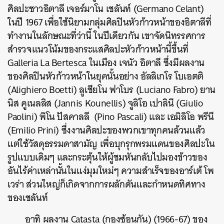
ศิลปะชาวอิตาลี เจอร์มาโน เชลันท์ (Germano Celant)
ในปี 1967 เพื่อใช้นิยามกลุ่มศิลปินหัวก้าวหน้าของอิตาลีที่
ทำงานในลักษณะที่ว่านี้ ในปีเดียวกัน เขาจัดนิทรรศการ
สำรวจแนวโน้มของกระแสศิลปะหัวก้าวหน้านี้ขึ้นที่
Galleria La Bertesca ในเมือง เจนัว อิตาลี ซึ่งมีผลงาน
ของศิลปินหัวก้าวหน้าในยุคนั้นอย่าง อัลลิเกโร โบเอตติ
(Alighiero Boetti) ลูเชียโน ฟาโบร (Luciano Fabro) ยาน
นิส คูเนลลิส (Jannis Kounellis) จูลิโอ เปาลินี (Giulio
Paolini) พิโน ปัสคาลลี (Pino Pascali) และ เอมิลิโอ พรีนี
(Emilio Prini) ซึ่งงานศิลปะของพวกเขาทุกคนล้วนแล้ว
แต่ใช้วัสดุธรรมดาสามัญ เพื่อบุกรุกพรมแดนของศิลปะใน
รูปแบบเดิมๆ และกระตุ้นให้ผู้ชมหันกลับไปมองข้าวของ
อันไร้ค่าเหล่านั้นในแง่มุมใหม่ๆ ความสำเร็จของอาร์เต้ โพ
เวร่า ส่วนใหญ่ก็เกิดจากการผลักดันและกำหนดทิศทาง
ของเชลันท์
อาทิ ผลงาน Catasta (กองซ้อนกัน) (1966-67) ของ