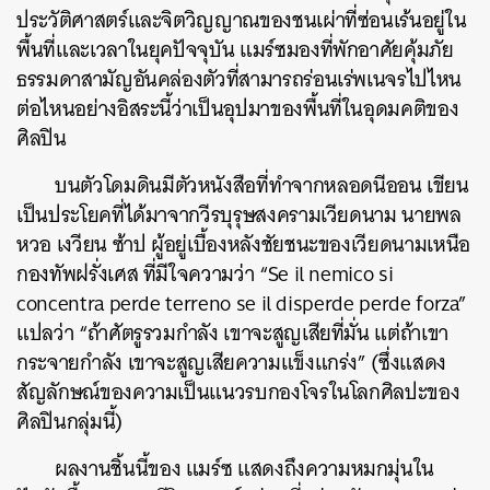
ประวัติศาสตร์และจิตวิญญาณของชนเผ่าที่ซ่อนเร้นอยู่ใน
พื้นที่และเวลาในยุคปัจจุบัน แมร์ซมองที่พักอาศัยคุ้มภัย
ธรรมดาสามัญอันคล่องตัวที่สามารถร่อนเร่พเนจรไปไหน
ต่อไหนอย่างอิสระนี้ว่าเป็นอุปมาของพื้นที่ในอุดมคติของ
ศิลปิน
บนตัวโดมดินมีตัวหนังสือที่ทำจากหลอดนีออน เขียน
เป็นประโยคที่ได้มาจากวีรบุรุษสงครามเวียดนาม นายพล
หวอ เงวียน ซ้าป ผู้อยู่เบื้องหลังชัยชนะของเวียดนามเหนือ
กองทัพฝรั่งเศส ที่มีใจความว่า “Se il nemico si
concentra perde terreno se il disperde perde forza”
แปลว่า “ถ้าศัตรูรวมกำลัง เขาจะสูญเสียที่มั่น แต่ถ้าเขา
กระจายกำลัง เขาจะสูญเสียความแข็งแกร่ง” (ซึ่งแสดง
สัญลักษณ์ของความเป็นแนวรบกองโจรในโลกศิลปะของ
ศิลปินกลุ่มนี้)
ผลงานชิ้นนี้ของ แมร์ซ แสดงถึงความหมกมุ่นใน