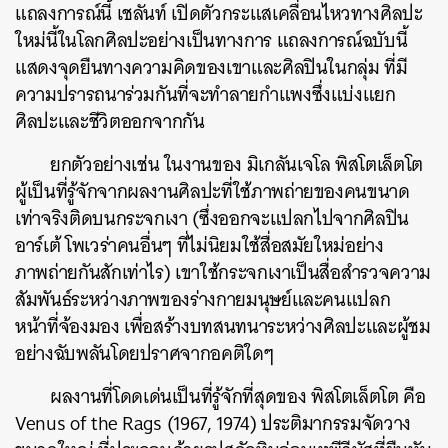
แถลงการณ์นี้ เชลันท์ เปิดตัวกระแสเคลื่อนไหวทางศิลปะ
ใหม่นี้ในโลกศิลปะอย่างเป็นทางการ แถลงการณ์ฉบับนี้
แสดงจุดยืนทางความคิดของเขาและศิลปินในกลุ่ม ที่มี
ความปรารถนาร่วมกันที่จะทำลายกำแพงซึ่งแบ่งแยก
ศิลปะและชีวิตออกจากกัน
ยกตัวอย่างเช่น ในงานของ มิเกลันเจโล พิสโตเล็ตโต
ผู้เป็นที่รู้จักจากผลงานศิลปะที่ใช้ภาพถ่ายของคนขนาด
เท่าจริงติดบนกระจกเงา (ซึ่งออกจะแปลกไปจากศิลปิน
อาร์เต้ โพเวร่าคนอื่นๆ ที่ไม่นิยมใช้สื่อสมัยใหม่อย่าง
ภาพถ่ายกันสักเท่าไร) เขาใช้กระจกเงาเป็นสื่อสำรวจความ
สัมพันธ์ระหว่างภาพของร่างกายมนุษย์และคนแปลก
หน้าที่จ้องมอง เพื่อสร้างบทสนทนาระหว่างศิลปะและผู้ชม
อย่างฉับพลันโดยปราศจากอคติใดๆ
ผลงานที่โดดเด่นเป็นที่รู้จักที่สุดของ พิสโตเล็ตโต คือ
Venus of the Rags (1967, 1974) ประติมากรรมจัดวาง