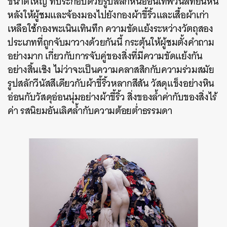
ขนาดใหญ่ ที่ประกอบด้วยรูปสลักหินอ่อนเทพีวีนัสที่ยืนหัน
หลังให้ผู้ชมและจ้องมองไปยังกองผ้าขี้ริ้วและเสื้อผ้าเก่า
เหลือใช้กองพะเนินเทินทึก ความขัดแย้งระหว่างวัตถุสอง
ประเภทที่ถูกจับมาวางด้วยกันนี้ กระตุ้นให้ผู้ชมตั้งคำถาม
อย่างมาก เกี่ยวกับการจับคู่ของสิ่งที่มีความขัดแย้งกัน
อย่างสิ้นเชิง ไม่ว่าจะเป็นความคลาสสิกกับความร่วมสมัย
รูปสลักวีนัสสีเดียวกับผ้าขี้ริ้วหลากสีสัน วัสดุแข็งอย่างหิน
อ่อนกับวัสดุอ่อนนุ่มอย่างผ้าขี้ริ้ว สิ่งของล้ำค่ากับของสิ่งไร้
ค่า รสนิยมอันเลิศล้ำกับความต้อยต่ำธรรมดา