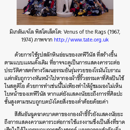
มิเกลันเจโล พิสโตเล็ตโต: Venus of the Rags (1967,
1974) ภาพจาก
http://www.tate.org.uk
ด้วยการใช้รูปสลักหินอ่อนของเทพีวีนัส ที่สร้างขึ้น
ตามแบบแผนดั้งเดิม ที่อาจจะดูเป็นการแสดงคารวะต่อ
ประวัติศาสตร์ทางวัฒนธรรมอันรุ่มรวยของโรมันโบราณ
แต่กลับถูกวางหันหน้าไปหากองผ้าขี้ริ้วธรรมดาที่ศิลปินใช้
ในสตูดิโอ ด้วยการทำเช่นนี้ไม่เพียงทำให้ผู้ชมมองไม่เห็น
ใบหน้าของเทพีวีนัส หากแต่ยังแสดงนัยยะถึงการที่ศิลปะ
ชั้นสูงตามขนบถูกบดบังโดยสิ่งของต่ำต้อยด้อยค่า
สีสันอันฉูดฉาดบาดตาของกองผ้าขี้ริ้วยังแสดงนัยยะ
ถึงการแสดงความคารวะต่อการใช้แรงงานซึ่งเป็นสิ่งที่ขาด
เสียไม่ได้ในกระบวนการสร้างสรรค์ และอาจจะสำคัญยิ่ง