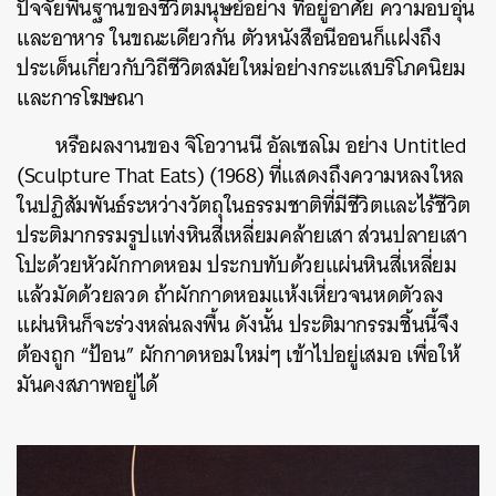
ปัจจัยพื้นฐานของชีวิตมนุษย์อย่าง ที่อยู่อาศัย ความอบอุ่น
และอาหาร ในขณะเดียวกัน ตัวหนังสือนีออนก็แฝงถึง
ประเด็นเกี่ยวกับวิถีชีวิตสมัยใหม่อย่างกระแสบริโภคนิยม
และการโฆษณา
หรือผลงานของ จิโอวานนี อัลเซลโม อย่าง Untitled
(Sculpture That Eats) (1968) ที่แสดงถึงความหลงใหล
ในปฏิสัมพันธ์ระหว่างวัตถุในธรรมชาติที่มีชีวิตและไร้ชีวิต
ประติมากรรมรูปแท่งหินสี่เหลี่ยมคล้ายเสา ส่วนปลายเสา
โปะด้วยหัวผักกาดหอม ประกบทับด้วยแผ่นหินสี่เหลี่ยม
แล้วมัดด้วยลวด ถ้าผักกาดหอมแห้งเหี่ยวจนหดตัวลง
แผ่นหินก็จะร่วงหล่นลงพื้น ดังนั้น ประติมากรรมชิ้นนี้จึง
ต้องถูก “ป้อน” ผักกาดหอมใหม่ๆ เข้าไปอยู่เสมอ เพื่อให้
มันคงสภาพอยู่ได้