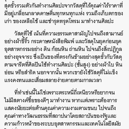
สุดขั้วรวมตัวกันทำงานศิลปะจากวัสดุที่ไร้คุณค่าไร้ราคาที่
มีอยู่เกลื่อนกลาดดาษดื่นทุกหนทุกแห่ง รวมถึงเก็บตกของ
เก่า ของเหลือใช้ และชำรุดทรุดโทรม มาทำงานศิลปะ
วัสดุที่ใช้ เน้นที่ความธรรมดาสามัญไปจนถึงสามานย์
อย่างผ้าขี้ริ้ว กระดาษหนังสือพิมพ์ และวัสดุในยุคก่อนยุค
อุตสาหกรรมอย่าง ดิน ก้อนหิน ถ่านหิน ไปจนถึงสิ่งปฏิกูล
อย่างอุจจาระ ซึ่งเป็นของที่ตรงกันข้ามอย่างสุดขั้วกับวัสดุ
ตามจารีตที่ศิลปินใช้ทำงานศิลปะ (ชั้นสูง) อย่างผ้าใบ หิน
อ่อน หรือสำริด นอกจากนั้น พวกเขายังใช้วัสดุที่ไม่แข็ง
แรงคงทนและเสื่อมสลายง่ายดายตามกาลเวลา
ที่ทำเช่นนี้ไม่ใช่เพราะตระหนี่ถี่เหนียวหรือยากจน
ไม่มีสตางค์ซื้อของดีๆ มาทำงาน หากแต่เพราะต้องการ
แสดงนัยยะต่อต้านคุณค่าความงามตามขนบ ไปจนถึง
คุณค่าทางวัฒนธรรมที่สถาปนาโดยสถาบันของรัฐและ
ความก้าวหน้าของระบบอุตสาหกรรมและเทคโนโลยีสมัย