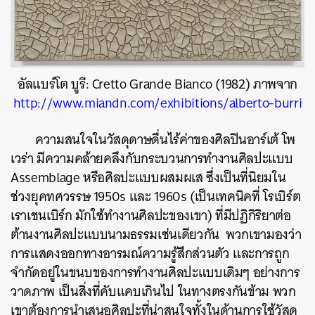
อัลแบร์โต บูรี: Cretto Grande Bianco (1982) ภาพจาก
http://www.miandn.com/exhibitions/alberto-burri
ความสนใจในวัสดุดาษดื่นไร้ค่าของศิลปินอาร์เต้ โพ
เวร่า มีความคล้ายคลึงกับกระบวนการทำงานศิลปะแบบ
Assemblage หรือศิลปะแบบผสมผเส ซึ่งเป็นที่นิยมใน
ช่วงยุคทศวรรษ 1950s และ 1960s (เป็นเทคนิคที่ โรเบิร์ต
เราเชนเบิร์ก มักใช้ทำงานศิลปะของเขา) ที่มีปฏิกิริยาต่อ
ต้านงานศิลปะแบบนามธรรมเช่นเดียวกัน พวกเขามองว่า
การแสดงออกทางอารมณ์ความรู้สึกส่วนตัว และการถูก
จำกัดอยู่ในขนบของการทำงานศิลปะแบบเดิมๆ อย่างการ
วาดภาพ เป็นสิ่งที่คับแคบเกินไป ในทางตรงกันข้าม พวก
เขาต้องการนำเสนอศิลปะที่น่าสนใจทั้งในด้านการใช้วัสดุ