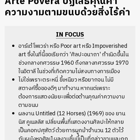
Arte Povera ปฏิเสธคุณค่า
ความงามตามขนบด้วยสิ่งไร้ค่า
IN FOCUS
อาร์เต้ โพเวร่า หรือ Poor art หรือ Impoverished
art ซึ่งในที่นี้ขอเรียกว่า 'ศิลปะอนาถา' กำเนิดขึ้นใน
ช่วงกลางทศวรรษ 1960 ถึงกลางทศวรรษ 1970
ในอิตาลี ในช่วงที่เกิดความไม่สงบทางการเมือง
ไม่ใช่เพราะตระหนี่ ขี้เหนียว หรือยากจน ไม่มี
สตางค์ซื้อของดีๆ มาทำงาน หากแต่เพราะ
ต้องการแสดงนัยยะเพื่อต่อต้านคุณค่าความงาม
ตามขนบ
ผลงาน Untitled (12 Horses) (1969) ของ ยาน
นิส คูเนลลิส เปลี่ยนพื้นที่แสดงงานศิลปะให้กลาย
เป็นคอกปศุสัตว์ ด้วยการผูกม้าจำนวน 12 ตัวไว้
กับผนังหอศิลป์ ผลงานชิ้นนี้เป็นที่กล่าวขานและถูก