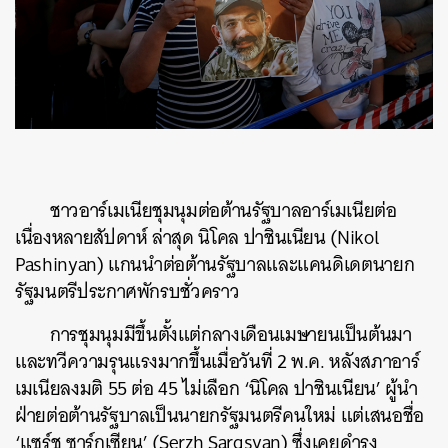
ชาวอาร์เมเนียชุมนุมต่อต้านรัฐบาลอาร์เมเนียต่อ
เนื่องหลายสัปดาห์ ล่าสุด นิโคล ปาชินเนียน (Nikol
Pashinyan) แกนนำต่อต้านรัฐบาลและแคนดิเดตนายก
รัฐมนตรีประกาศพักรบชั่วคราว
การชุมนุมมีขึ้นตั้งแต่กลางเดือนเมษายนเป็นต้นมา
และทวีความรุนแรงมากขึ้นเมื่อวันที่ 2 พ.ค. หลังสภาอาร์
เมเนียลงมติ 55 ต่อ 45 ไม่เลือก ‘นิโคล ปาชินเนียน’ ผู้นำ
ฝ่ายต่อต้านรัฐบาลเป็นนายกรัฐมนตรีคนใหม่ แต่เสนอชื่อ
‘แซร์ช ซาร์กเซียน’ (Serzh Sargsyan) ซึ่งเคยดำรง