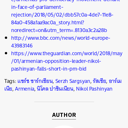
in-face-of-parliament-
rejection/2018/05/02/dbb57c0a-4de7-11e8-
84a0-458a1aa9ac0a_story.html?
noredirect=on&utm_term=.8130a3c2a28b
http://www.bbc.com/news/world-europe-
43983146
https://www.theguardian.com/world/2018/may
/01/armenian-opposition-leader-nikol-
pashinyan-falls-short-in-pm-bid
Tags:
แซร์ช ซาร์กเซียน
,
Serzh Sargsyan
,
รัสเซีย
,
อาร์เม
เนีย
,
Armenia
,
นิโคล ปาชินเนียน
,
Nikol Pashinyan
AUTHOR