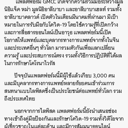
แพลตฟอร์ม
GMCC
เกิดจากความร่วมมือระหว่างมูล
นิธิแจ็ค
หม่า
มูลนิธิอาลีบาบา
และอาลีบาบาเฮลท์
รวมทั้ง
อาลีบาบาคลาวด์
เปิดตัวในเดือนมีนาคมที่ผ่านมา
มีเป้า
หมายในการรับมือกับโควิด
-19
โดยใช้ความรู้ที่เปิดกว้าง
และการสื่อสารออนไลน์เป็นอาวุธ
แพลตฟอร์มนี้เปิด
โอกาสให้แพทย์และบุคลากรทางการแพทย์จากทั้งในจีน
และประเทศอื่นๆ
ทั่วโลก มารวมตัวกันเพื่อแลกเปลี่ยน
ความรู้
และประสบการณ์ตรง
รวมทั้งวิธีการปฏิบัติที่ได้ผล
ในการรักษาโคโรนาไวรัส
ปัจจุบันแพลตฟอร์มนี้มีผู้ใช้แล้วเกือบ
3,000
คน
และมีบุคลากรทางการแพทย์หลายร้อยคนเข้าร่วมการ
สนทนาแบบไลฟ์สดซึ่งเป็นประโยชน์ต่อแพทย์ทั่วโลก
รวม
ถึงประเทศไทย
นอกจากการไลฟ์สด
แพลตฟอร์มนี้ยังนำเสนอช่อง
ทางเข้าถึงคู่มือป้องกันและรักษาโควิด
-19
รวมทั้งวิดีโอจาก
ผู้เชี่ยวชาญในแต่ละด้าน
และมีการสัมมนาออนไลน์