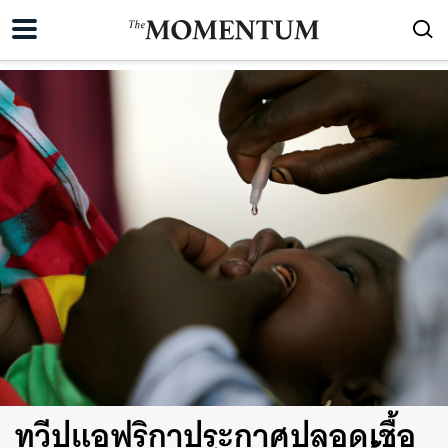
ทวีปแอฟริกาประกาศปลอดเชื้อ