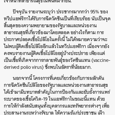
เจ้าหน้าที่สาธารณสุขในพื้นที่มาก่อน
.
ปัจจุบัน รายงานระบุว่า ประชากรมากกว่า 95% ของ
ทวีปแอฟริกาได้รับการฉีดวัคซีนเป็นที่เรียบร้อย นับเป็นจุด
สิ้นสุดของความพยายามของรัฐบาลและหน่วยงาน
สาธารณสุขที่เกี่ยวข้องมาโดยตลอด อย่างไรก็ตาม การ
ประกาศปลอดเชื้อโปลิโอในครั้งนี้ ไม่ได้หมายความว่าจะ
ไม่พบผู้ติดเชื้อโปลิโออีกแล้วในทวีปแอฟริกา เนื่องจากยัง
คงพบรายงานผู้ติดเชื้อโปลิโออยู่บ้างประปราย เพียงแต่
เป็นเชื้อที่เกิดจากการกลายพันธุ์ของวัคซีนแทน (vaccine-
derived polio virus) ซึ่งพบในอัตราที่น้อยมาก
.
นอกจากนี้ โครงการที่เคยเกี่ยวข้องกับการผลักดัน
การฉีดวัคซีนโปลิโอของรัฐบาลและหน่วยงานสาธารณสุข
ได้เข้ามามีบทบาทสำคัญในการป้องกันและยับยั้งการแพร่
ระบาดของเชื้อโควิด-19 ในแอฟริกาในขณะนี้แทน ด้วย
การให้กำลังสนับสนุนทั้งบุคลากรและทรัพยากรต่างๆ เพื่อ
ประสานงานระหว่างรัฐบาล ให้ความรู้แก่ประชาชน เฝ้า