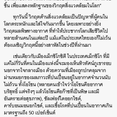
ชิ้น เพื่อแสดงหลักฐานของวิกฤตสิ่งแวดล้อมในโลก”
ทุกวันนี้ วิกฤตด้านสิ่งแวดล้อมเป็นปัญหาที่ผู้คนใน
โลกตระหนักและใส่ใจกันมากขึ้น โดยเฉพาะอย่างยิ่ง
วิกฤตมลพิษทางอากาศ ที่ทำให้ประชากรโลกเสียชีวิตไป
หลายล้านคนในแต่ละปี แม้แต่ในประเทศไทยเองก็ไม่เว้น
ต้องเผชิญวิกฤตนี้อย่างสาหัสในช่วงปีที่ผ่านมา
เช่นเดียวกับเมืองเม็กซิโกซิตี ในประเทศเม็กซิโก ที่มี
แค่ไม่กี่วันที่คนในเมืองแห่งนี้จะมองเห็นทิวทัศน์ภูเขารอบ
นอกจากใจกลางเมือง ด้วยความที่เมืองถูกปกคลุมจาก
ม่านหมอกของมลภาวะที่ปนเปื้อนอยู่ในอากาศจำนวนนับ
ไม่ถ้วน ทั้งโอโซน (หลายคนเข้าใจว่าโอโซนคืออากาศ
บริสุทธิ์ แต่จริงๆ แล้วโอโซนคือก๊าซที่เป็นพิษ และมี
อันตรายต่อสุขภาพ), ซัลเฟอร์ไดออกไซด์,
คาร์บอนมอนอกไซด์, และเชื้อโรคที่ปนเปื้อนในอากาศเกิน
มาตรฐานถึง 50 เปอร์เซ็นต์