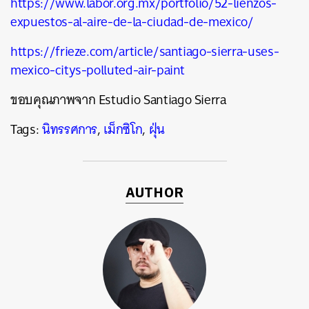
https://www.labor.org.mx/portfolio/52-lienzos-
expuestos-al-aire-de-la-ciudad-de-mexico/
https://frieze.com/article/santiago-sierra-uses-
mexico-citys-polluted-air-paint
ขอบคุณภาพจาก Estudio Santiago Sierra
Tags:
นิทรรศการ
,
เม็กซิโก
,
ฝุ่น
AUTHOR