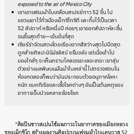
exposed to the air of Mexico City
เขาเอาเฟรมผ้าใบเคลือบสเปรย์กาว 52 ชิ้น ไป
แขวนเอาไว้ทั่วเมืองเม็กซิโกซิตี และทิ้งไว้เป็นเวลา
52 สัปดาห์ หรือหนึ่งปี ค่อยๆ เอาออกสัปดาห์ละชิ้น
จนชิ้นสุดท้าย—เข้มข้นที่สุด
เซียร์ร่าจัดแสดงโดยเรียงจากสีสว่างสุดไปมืดสุด
ดูคล้ายศิลปะมินิมัลลิสม์ ขรึมขลัง แต่เมื่อเข้าไป
มองใกล้ๆ จะเห็นคราบไคลเขรอะเลอะเทอะ เขาสุ่ม
ตัวอย่างมลพิษบนผืนผ้าใบเหล่านี้ไปตรวจสอบใน
ห้องทดลองก็พบว่ามันประกอบด้วยอนุภาคโลหะ
หนัก แบคทีเรียและเชื้อโรคต่างๆ อันเป็นต้นเหตุของ
อาการเจ็บป่วยหลายร้อยโรค
“ศิลปินชาวสเปนใช้มลภาวะในอากาศของเมืองหลวง
ของเม็กซิโก สร้างผลงานศิลปะบนเฟรมผ้าใบแคนวาส 52