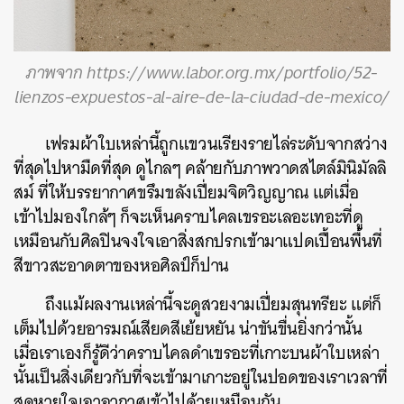
ภาพจาก https://www.labor.org.mx/portfolio/52-
lienzos-expuestos-al-aire-de-la-ciudad-de-mexico/
เฟรมผ้าใบเหล่านี้ถูกแขวนเรียงรายไล่ระดับจากสว่าง
ที่สุดไปหามืดที่สุด ดูไกลๆ คล้ายกับภาพวาดสไตล์มินิมัลลิ
สม์ ที่ให้บรรยากาศขรึมขลังเปี่ยมจิตวิญญาณ แต่เมื่อ
เข้าไปมองใกล้ๆ ก็จะเห็นคราบไคลเขรอะเลอะเทอะที่ดู
เหมือนกับศิลปินจงใจเอาสิ่งสกปรกเข้ามาแปดเปื้อนพื้นที่
สีขาวสะอาดตาของหอศิลป์ก็ปาน
ถึงแม้ผลงานเหล่านี้จะดูสวยงามเปี่ยมสุนทรียะ แต่ก็
เต็มไปด้วยอารมณ์เสียดสีเย้ยหยัน น่าขันขื่นยิ่งกว่านั้น
เมื่อเราเองก็รู้ดีว่าคราบไคลดำเขรอะที่เกาะบนผ้าใบเหล่า
นั้นเป็นสิ่งเดียวกับที่จะเข้ามาเกาะอยู่ในปอดของเราเวลาที่
สูดหายใจเอาอากาศเข้าไปด้วยเหมือนกัน