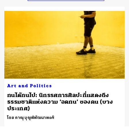
Art and Politics
ทนได้ทนไป: นิทรรศการศิลปะที่แสดงถึง
ธรรมชาติแห่งความ ‘อดทน’ ของคน (บาง
ประเทศ)
โดย ภาณุ บุญพิพัฒนาพงศ์