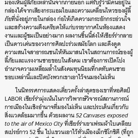
มองเห็นผู้ลี้ภัยเหล่านั้นจากภายนอก แต่รับรู้ว่ามีคนอยู่ใน
กล่องได้จากเสียงกระแอมไอและความเคลื่อนไหวของผู้ลี้
ภัยที่นั่งอยู่ภายในกล่อง ก่อให้เกิดความกระอักกระอ่วนใจ
และสร้างความตึงเครียดให้แก่บรรยากาศในห้องแสดง
งานและผู้ชมเป็นอย่างมาก ผลงานชิ้นนี้ส่งให้เซียร์ร่ากลาย
เป็นดาวเด่นของวงการศิลปะร่วมสมัยโลก และดึงดูด
ความสนใจสาธารณชนให้หันมาสนใจในสถานการณ์ของผู้
ลี้ภัยและแรงงานชายขอบในสังคม เขาต้องการเปิดโปง
อำนาจความเหลื่อมล้ำในสังคมทุนนิยมที่กดทับคนชาย
ขอบเหล่านี้และปิดบังพวกเขาเอาไว้จนมองไม่เห็น
ในนิทรรศการแสดงเดี่ยวครั้งล่าสุดของเขาที่หอศิลป์
LABOR เซียร์ร่ามุ่งเน้นในการวิพากษ์วิจารณ์สถานการณ์
ค้นหา
การเมืองในเชิงอำนาจที่มองไม่เห็น และประเด็นเกี่ยวกับ
SHARE
TWEET
LINE
EMAIL
สิ่งแวดล้อมมากขึ้น ด้วยผลงาน
52 Canvases exposed
to the air of Mexico City
ที่
เซียร์ร่าเอาเฟรมผ้าใบเคลือบ
สเปรย์กาว 52 ชิ้น ไปแขวนเอาไว้ทั่วเมืองเม็กซิโกซิตี (ที่ถูก