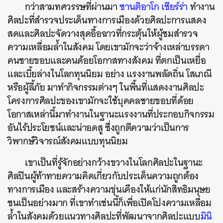
กว่าสามทศวรรษที่ผ่านมา
ซานติอาโก เซียร์ร่า
ทำงาน
ศิลปะที่สำรวจประเด็นทางการเมืองด้วยศิลปะการแสดง
สดและศิลปะจัดวางสุดอื้อฉาวที่กระตุ้นให้ผู้ชมสำรวจ
ความเหลื่อมล้ำในสังคม โดยเขามักจะว่าจ้างเหล่าบรรดา
คนชายขอบและคนด้อยโอกาสทางสังคม ที่ตกเป็นเหยื่อ
และเบี้ยล่างในโลกทุนนิยม อย่าง แรงงานพลัดถิ่น โสเภณี
หรือผู้ลี้ภัย มาทำกิจกรรมต่างๆ ในพื้นที่แสดงงานศิลปะ
โครงการศิลปะของเขามักจะใช้บุคคลชายขอบที่ด้อย
โอกาสเหล่านี้มาทำงานในฐานะแรงงานที่ประกอบกิจกรรม
อันไร้ประโยชน์และน่าอดสู ซึ่งถูกตีความว่าเป็นการ
วิพากษ์วิจารณ์สังคมแบบทุนนิยม
เขาเป็นที่รู้จักอย่างกว้างขวางในโลกศิลปะในฐานะ
ศิลปินผู้ท้าทายความคิดเกี่ยวกับประเด็นความถูกต้อง
ทางการเมือง และสร้างความขุ่นเคืองให้แก่นักสิทธิมนุษย
ชนเป็นอย่างมาก ที่เขาทำเช่นนี้ก็เพื่อเปิดโปงความเหลื่อม
ล้ำในสังคมด้วยแนวทางศิลปะที่พัฒนาจากศิลปะแบบ
มินิ