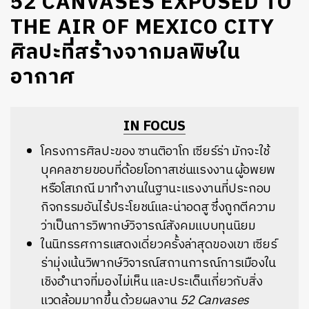
52 CANVASES EXPOSED TO
THE AIR OF MEXICO CITY
ศิลปะที่สร้างจากมลพิษใน
อากาศ
IN FOCUS
โครงการศิลปะของ
ซานติอาโก เซียร์ร่า
มักจะใช้
บุคคลชายขอบที่ด้อยโอกาสเช่นแรงงาน ผู้อพยพ
หรือโสเภณี มาทำงานในฐานะแรงงานที่ประกอบ
กิจกรรมอันไร้ประโยชน์และน่าอดสู ซึ่งถูกตีความ
ว่าเป็นการวิพากษ์วิจารณ์สังคมแบบทุนนิยม
ในนิทรรศการแสดงเดี่ยวครั้งล่าสุดของเขา เซียร์
ร่ามุ่งเน้นวิพากษ์วิจารณ์สถานการณ์การเมืองใน
เชิงอำนาจที่มองไม่เห็น และประเด็นเกี่ยวกับสิ่ง
แวดล้อมมากขึ้น ด้วยผลงาน
52 Canvases