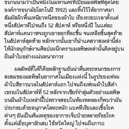
ขนานนามว่าเป็นหนึ่งในมหานครที่เปี่ยมมลพิษที่สุดโดย
องค์การอนามัยโลกในปี 1992) และทิ้งไว้ให้อากาศมา
สัมผัสผิวพื้นเหนียวหนืดของผ้าใบ เรียงระยะเวลาตั้งแต่
หนึ่งสัปดาห์ไปจนถึง 52 สัปดาห์ หรือหนึ่งปี
ในแต่ละ
สัปดาห์แคนวาสจะถูกเอาออกทีละชิ้น จนเหลือชิ้นสุดท้าย
ในสัปดาห์สุดท้าย หลักจากนั้นเขาก็นำแคสวาสเหล่านี้ส่ง
ให้นักอนุรักษ์งานศิลปะผนึกคราบมลพิษเหล่านั้นติดอยู่บน
ผืนผ้าใบอย่างแน่นหนาถาวร
ผลลัพธ์ที่ได้ก็คือหลักฐานอันน่าตื่นตระหนกของการ
สะสมของมลพิษในอากาศในเมืองแห่งนี้ ในรูปของเฟรม
ผ้าใบสีขาวนวลในสัปดาห์แรก ไปจนถึงเฟรมผ้าใบสีดำ
เขรอะในสัปดาห์ที่ 52 หลังจาก
เซียร์ร่าสุ่มตัวอย่างมลพิษ
บนผืนผ้าใบเหล่านี้ไปตรวจสอบในห้องทดลองก็พบว่ามัน
ประกอบด้วยอนุภาคโลหะหนัก แบคทีเรียและเชื้อโรค
ต่างๆ อันเป็นต้นเหตุของอาการเจ็บป่วยหลายร้อยโรค
ตั้งแต่เยื่อบุตาอักเสบ ไข้หวัดใหญ่ ไปจนถึงภาวะ