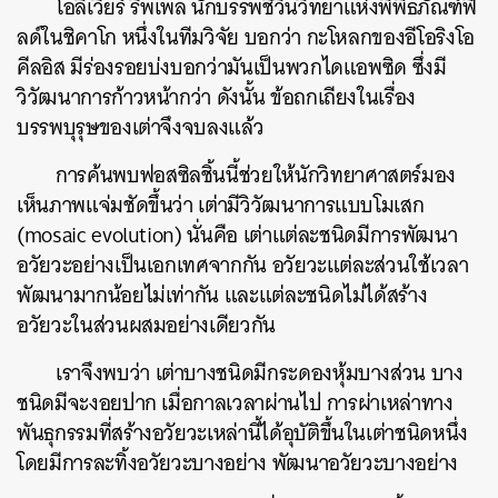
โอลิเวียร์ รีพเพล นักบรรพชีวินวิทยาแห่งพิพิธภัณฑ์ฟี
ลด์ในชิคาโก หนึ่งในทีมวิจัย บอกว่า กะโหลกของอีโอริงโอ
คีลอิส มีร่องรอยบ่งบอกว่ามันเป็นพวกไดแอพซิด ซึ่งมี
วิวัฒนาการก้าวหน้ากว่า ดังนั้น ข้อถกเถียงในเรื่อง
บรรพบุรุษของเต่าจึงจบลงแล้ว
การค้นพบฟอสซิลชิ้นนี้ช่วยให้นักวิทยาศาสตร์มอง
เห็นภาพแจ่มชัดขึ้นว่า เต่ามีวิวัฒนาการแบบโมเสก
(mosaic evolution) นั่นคือ เต่าแต่ละชนิดมีการพัฒนา
อวัยวะอย่างเป็นเอกเทศจากกัน อวัยวะแต่ละส่วนใช้เวลา
พัฒนามากน้อยไม่เท่ากัน และแต่ละชนิดไม่ได้สร้าง
อวัยวะในส่วนผสมอย่างเดียวกัน
เราจึงพบว่า เต่าบางชนิดมีกระดองหุ้มบางส่วน บาง
ชนิดมีจะงอยปาก เมื่อกาลเวลาผ่านไป การผ่าเหล่าทาง
พันธุกรรมที่สร้างอวัยวะเหล่านี้ได้อุบัติขึ้นในเต่าชนิดหนึ่ง
โดยมีการละทิ้งอวัยวะบางอย่าง พัฒนาอวัยวะบางอย่าง