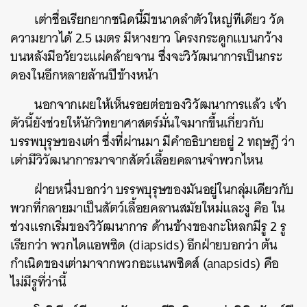
เต่าชื่อเรียกยากชนิดนี้มีขนาดลำตัวใหญ่ทีเดียว วัด
ความยาวได้ 2.5 เมตร มีหางยาว โครงกระดูกแบนกว้าง
ค้นหา
บนหลังมีอวัยวะแผ่คล้ายจาน ซึ่งจะวิวัฒนาการเป็นกระ
SHARE
TWEET
LINE
EMAIL
ดองในอีกหลายล้านปีข้างหน้า
นอกจากเผยให้เห็นรอยต่อของวิวัฒนาการแล้ว เจ้า
ตัวนี้ยังช่วยให้นักวิทยาศาสตร์มั่นใจมากขึ้นเกี่ยวกับ
บรรพบุรุษของเต่า ซึ่งที่ผ่านมา มีคำอธิบายอยู่ 2 ทฤษฎี ว่า
เต่ามีวิวัฒนาการมาจากสัตว์เลื้อยคลานจำพวกไหน
ฝ่ายหนึ่งบอกว่า บรรพบุรุษของมันอยู่ในกลุ่มเดียวกับ
พวกที่กลายมาเป็นสัตว์เลื้อยคลานสมัยใหม่และงู คือ ใน
ช่วงแรกเริ่มของวิวัฒนาการ ด้านข้างของกะโหลกมีรู 2 รู
เรียกว่า พวกไดแอพซิด (diapsids) อีกฝ่ายบอกว่า ต้น
กำเนิดของเต่ามาจากพวกอะแนพซิดส์ (anapsids) คือ
ไม่มีรูที่ว่านี้