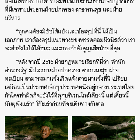
หลบภัยทางอากาศ’ ที่เดิมทีใช้เป็นสำนักอำนาจบัญชาการ
ที่มีเฉพาะประธานฝ่ายปกครอง สาธารณสุข และฝ่าย
บริหาร
“ทุกคนต้องมีข้อโต้แย้งและข้อสรุปที่นี่ ให้เป็น
เอกภาพ เราต้องสรุปแนวทางของพรรคคอมมิวนิสต์ว่า เรา
จะทํายังไงให้ได้ชนะ และกองกําลังสูญเสียน้อยที่สุด
“หลังจากปี 2516 ฝ่ายกฎหมายเรียกที่นี่ว่า ‘สำนัก
อำนาจรัฐ’ มีประธานฝ่ายปกครอง สาธารณสุข ฝ่าย
ทะเบียน สามารถมาแจ้งเกิดแจ้งตายมาแจ้งที่นี่ เปรียบ
เสมือนเป็นประเทศเล็กๆ ประเทศหนึ่งอยู่กลางประเทศไทย
ถ้าใครทําผิดก็จะขังไว้ที่คุกบริเวณใกล้เคียงนี้ แต่เดี๋ยวนี้
มันผุพังแล้ว” โก๊ะเล่าก่อนที่จะเดินทางกันต่อ