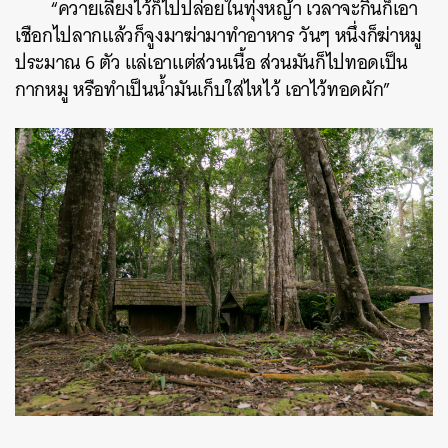
“ควายเลี้ยงไว้ก็ไปปล่อยในทุ่งหญ้า เวลาจะกินก็เอา
เชือกไปลากแล้วก็จูงมาฆ่ามาทำอาหาร วันๆ หนึ่งก็ฆ่าหมู
ประมาณ 6 ตัว แล่เอาแต่ส่วนเนื้อ ส่วนมันก็ไปทอดเป็น
กากหมู หรือทำเป็นน้ำมันเก็บใส่ไหไว้ เอาไว้ทอดผัก”