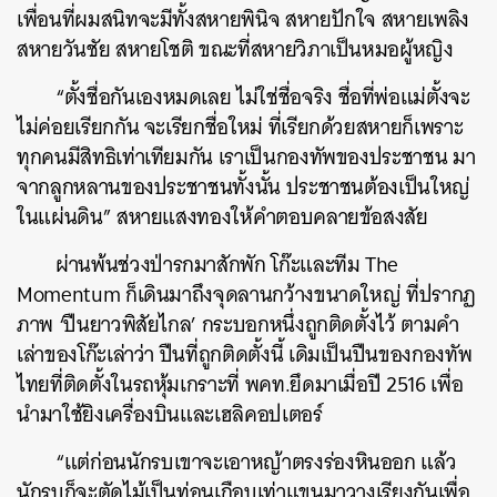
เพื่อนที่ผมสนิทจะมีทั้งสหายพินิจ สหายปักใจ สหายเพลิง
สหายวันชัย สหายโชติ ขณะที่สหายวิภาเป็นหมอผู้หญิง
“ตั้งชื่อกันเองหมดเลย ไม่ใช่ชื่อจริง ชื่อที่พ่อแม่ตั้งจะ
ไม่ค่อยเรียกกัน จะเรียกชื่อใหม่ ที่เรียกด้วยสหายก็เพราะ
ทุกคนมีสิทธิเท่าเทียมกัน เราเป็นกองทัพของประชาชน มา
จากลูกหลานของประชาชนทั้งนั้น ประชาชนต้องเป็นใหญ่
ในแผ่นดิน” สหายแสงทองให้คำตอบคลายข้อสงสัย
ผ่านพ้นช่วงป่ารกมาสักพัก โก๊ะและทีม The
Momentum ก็เดินมาถึงจุดลานกว้างขนาดใหญ่ ที่ปรากฏ
ภาพ ‘ปืนยาวพิสัยไกล’ กระบอกหนึ่งถูกติดตั้งไว้ ตามคำ
เล่าของโก๊ะเล่าว่า ปืนที่ถูกติดตั้งนี้ เดิมเป็นปืนของกองทัพ
ไทยที่ติดตั้งในรถหุ้มเกราะที่ พคท.ยึดมาเมื่อปี 2516 เพื่อ
นำมาใช้ยิงเครื่องบินและเฮลิคอปเตอร์
“แต่ก่อนนักรบเขาจะเอาหญ้าตรงร่องหินออก แล้ว
นักรบก็จะตัดไม้เป็นท่อนเกือบเท่าแขนมาวางเรียงกันเพื่อ