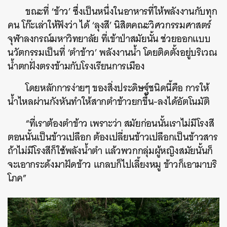
ขณะที่ ‘ข้าว’ ซึ่งเป็นหนึ่งในอาหารที่ให้พลังงานกับทุก
คน โก๊ะเล่าให้ฟังว่า ได้ ‘ลุงสี’ นิสิตคณะวิศวกรรมศาสตร์
จุฬาลงกรณ์มหาวิทยาลัย ที่เข้าป่าสมัยนั้น ช่วยออกแบบ
นวัตกรรมเป็นที่ ‘ตำข้าว’ พลังงานน้ำ โดยติดตั้งอยู่บริเวณ
น้ำตกฝั่งตรงข้ามกับโรงเรียนการเมือง
โดยหลักการง่ายๆ ของสิ่งประดิษฐ์ชนิดนี้คือ การให้
น้ำไหลผ่านกังหันทำให้สากตำข้าวยกขึ้น-ลงได้อัตโนมัติ
“ที่เราต้องตำข้าว เพราะว่า สมัยก่อนนั้นเราไม่มีโรงสี
ตอนนั้นเป็นข้าวเปลือก ต้องเปลี่ยนข้าวเปลือกเป็นข้าวสาร
ถ้าไม่มีโรงสีก็ใช้พลังน้ำตำ แล้วพวกกลุ่มผู้หญิงสมัยนั้นก็
จะเอากระด้งมาฝัดข้าว แกลบก็ไปเลี้ยงหมู ข้าวก็เอามาบริ
โภค”