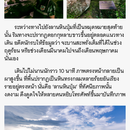
ระหว่างทางไปยังลานหินปุ่มที่เป็นหมุดหมายสุดท้าย
นั้น ริมทางจะปรากฏดอกกุหลาบขาวขึ้นอยู่ตลอดแนวทาง
เดิน อดีตนักรบให้ข้อมูลว่า จะบานสะพรั่งเต็มที่ได้ในช่วง
ฤดูร้อน หรือช่วงเดือนมีนาคมไปจนถึงเดือนพฤษภาคม
นั่นเอง
เดินไปไม่นานนักราว 10 นาที ภาพตรงหน้ากลายเป็น
ผาสูงขึ้น ที่พื้นปรากฏเป็นหินทรงกลมหลายร้อยอันเรียง
รายอยู่ตรงหน้า นั่นคือ ‘ลานหินปุ่ม’ ที่ทัศนียภาพนั้น
งดงาม ดึงดูดใจให้หลายคนหยิบโทรศัพท์ขึ้นมาบันทึกภาพ