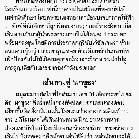
ทั้งนี้ภายหลังเหตุการณ์ 6 ตุลาคม 2519 เกิดขึ้น
โรงเรียนการเมืองแห่งนี้ก็กลายเป็นเสมือนที่หลบภัยให้
เหล่านักศึกษา โดยสหายแสงทองเล่าย้อนบรรยากาศให้ฟัง
ว่า ทันทีที่นักศึกษาที่ถูกพิษของการถูกกดขี่ทางสังคม เมื่อ
เดินทางเข้ามาผู้นำพรรคจะมอบปืนให้คนละ 1 กระบอก
พร้อมกระสุน โดยมีการประกาศกฎวินัยไว้ชัดเจนว่า ห้าม
ลวนลามผู้หญิง ห้ามทารุณเชลย ห้ามดื่มเหล้าในกองทัพ
เพื่อป้องกันไม่ให้เกิดเหตุการณ์ทะเลาะวิวาท จนนำไปสู่
การสูญเสียกันเองของกองกำลังปลดแอก
เส้นทางสู่ ‘ผาชูธง’
หมุดหมายถัดไปที่ไกด์หมายเลข 01 เลือกจะพาไปชม
คือ ‘ผาชูธง’ ที่ครั้งหนึ่งกองทัพปลดแอกเคยนำธงค้อน
เคียวขึ้นติดตั้งบริเวณนั้น โดยระหว่างทางการเดินเท้ากว่า
ราว 2 กิโลเมตร ได้เดินผ่านสนามฝึกของเหล่าทหาร
ปลดแอกมือใหม่ โดยเป็นลานกว้างของริมทางระหว่างการ
เดินไปยังผาชูธง อดีตนักรบเล่าให้ฟังว่า เหล่านักรบจะได้