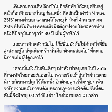
เดินตามทางเดิน ลึกเข้าไปอีกสักพัก โก๊ะหยุดยืนอยู่
หน้าก้อนหินขนาดใหญ่ก้อนหนึ่ง ที่สลักเป็นคำว่า ‘4 พ.ค.
2515’ ตามคำบอกเล่าของโก๊ะระบุว่า วันที่ 4 พฤษภาคม
2515 เป็นวันที่พรรคคอมมิวนิสต์ถูกปราบ โดยสหายท่าน
หนึ่งที่ปัจจุบันอายุกว่า 80 ปี เป็นผู้จารึกไว้
และหากหันหลังกลับไป โก๊ะชี้ไปยังต้นไม้ต้นหนึ่งที่ยืน
สูงสง่าอยู่ใกล้จุดหินจารึก นั่นคือ ‘ต้นสนสองใบ’ ที่สหาย
นิกายเป็นผู้ปลูกเอาไว้
“ตอนนั้นยังเป็นต้นเล็กๆ เท่าหัวเข่าอยู่เลย ในปี 2516
ที่กองทัพไทยถอยร่นออกไป เพราะเริ่มเข้าสู่หน้าฝน สหาย
นิกายก็เอามาปลูกไว้ต้นหนึ่ง อีกต้นปลูกไว้ที่ผาชูธง เพื่อ
จารึกความหลังภายหลังยุทธการภูขวางเสร็จสิ้น วันนี้สน
ต้นนี้จึงมีอายุ 60 กว่าปีแล้ว” ไกด์หมายเลข 01 กล่าว