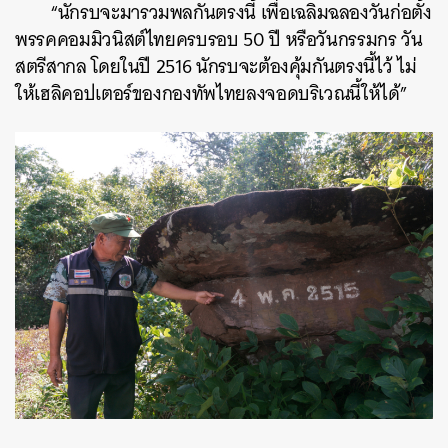
“นักรบจะมารวมพลกันตรงนี้ เพื่อเฉลิมฉลองวันก่อตั้ง
SHARE
TWEET
LINE
EMAIL
พรรคคอมมิวนิสต์ไทยครบรอบ 50 ปี หรือวันกรรมกร วัน
สตรีสากล โดยในปี 2516 นักรบจะต้องคุ้มกันตรงนี้ไว้ ไม่
ให้เฮลิคอปเตอร์ของกองทัพไทยลงจอดบริเวณนี้ให้ได้”