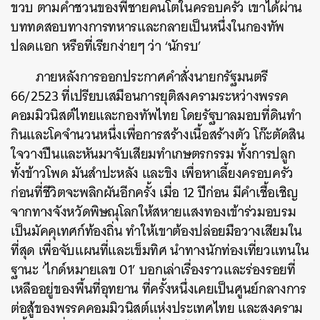
ขวบ ตามคำชวนของพี่ชายคนโตในครอบครัว เขาได้ผ่าน
บททดสอบทางการทหารและกลายเป็นหนึ่งในกองทัพ
ปลดแอก หรือที่เรียกง่ายๆ ว่า ‘นักรบ’
ภายหลังการออกประกาศคำสั่งนายกรัฐมนตรี
66/2523 ที่เปรียบเสมือนการยุติสงครามระหว่างพรรค
คอมมิวนิสต์ไทยและกองทัพไทย โดยรัฐบาลมอบที่ดินทำ
กินและโคจำนวนหนึ่งเพื่อการสร้างเนื้อสร้างตัว โก๊ะตัดสิน
ใจวางปืนและหันมาจับเสียมทำเกษตรกรรม ทั้งการปลูก
ทั้งข้าวโพด มันสำปะหลัง และขิง เพื่อหาเลี้ยงครอบครัว
ก่อนที่ชีวิตจะพลิกผันอีกครั้ง เมื่อ 12 ปีก่อน มีคำเชื้อเชิญ
จากทางจังหวัดพิษณุโลกให้สหายแสงทองเข้าร่วมอบรม
เป็นมัคคุเทศก์ท้องถิ่น ทำให้เขาต้องปล่อยมือวางเสียมใน
ที่สุด เพื่อจับแผนที่และเข็มทิศ นำทางนักท่องเที่ยวแทนใน
ฐานะ ‘ไกด์หมายเลข 01’ บอกเล่าเรื่องราวและร่องรอยที่
เหลืออยู่ของพื้นที่อุทยาน ที่ครั้งหนึ่งเคยเป็นศูนย์กลางการ
ต่อสู้ของพรรคคอมมิวนิสต์แห่งประเทศไทย และสงคราม