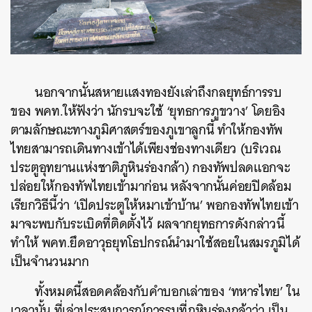
นอกจากนั้นสหายแสงทองยังเล่าถึงกลยุทธ์การรบ
ของ พคท.ให้ฟังว่า นักรบจะใช้ ‘ยุทธการภูขวาง’ โดยอิง
ตามลักษณะทางภูมิศาสตร์ของภูเขาลูกนี้ ทำให้กองทัพ
ไทยสามารถเดินทางเข้าได้เพียงช่องทางเดียว (บริเวณ
ประตูอุทยานแห่งชาติภูหินร่องกล้า) กองทัพปลดแอกจะ
ปล่อยให้กองทัพไทยเข้ามาก่อน หลังจากนั้นค่อยปิดล้อม
เรียกวิธีนี้ว่า ‘เปิดประตูให้หมาเข้าบ้าน’ พอกองทัพไทยเข้า
มาจะพบกับระเบิดที่ติดตั้งไว้ ผลจากยุทธการดังกล่าวนี้
ทำให้ พคท.ยึดอาวุธยุทโธปกรณ์นำมาใช้สอยในสมรภูมิได้
เป็นจำนวนมาก
ทั้งหมดนี้สอดคล้องกับคำบอกเล่าของ ‘ทหารไทย’ ใน
เวลานั้น ที่เล่าประสบการณ์การรบที่ภูหินร่องกล้าว่า เป็น