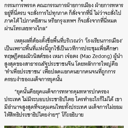
กรรมการพรรค คณะกรรมการฝ่ายการเมือง ฝ่ายการทหาร
อยู่ที่นี่ครบ จะสั่งการไปทุกภาค ก็สั่งจากที่นี่ ไม่ว่าจะสั่งไป
ภาคใต้ ไปภาคอีสาน หรือกรุงเทพฯ ก็จะสั่งจากที่นี่หมด
ผ่านโทรเลขทางไกล”
เหตุผลที่ต้องตั้งชื่อพื้นที่บริเวณว่า ‘โรงเรียนการเมือง’
เป็นเพราะพื้นที่แห่งนี้ถูกใช้เป็นเวทีการประชุมเพื่อศึกษา
ทฤษฎีคอมมิวนิสต์ของ เหมา เจ๋อตง (Mao Zedong) ผู้นำ
สูงสุดของสาธารณรัฐประชาชนจีน โดยหลักการใหญ่คือ
‘ทำเพื่อประชาชน’ เพื่อปลดแอกคนยากคนจนที่ถูกการ
ครอบงําของเผด็จการยุคนั้น
“ยุคนั้นคือยุคเผด็จการทหารคุมทหารปกครอง
ประเทศ ไม่มีระบอบประชาธิปไตย ใครทําอะไรก็ไม่ได้ เขา
มีอํานาจสูงสุดที่จะคุมคนไทยทั้งประเทศ เผด็จการไม่ยอม
ให้สิทธิประชาธิปไตยง่ายๆ” โก๊ะอธิบาย