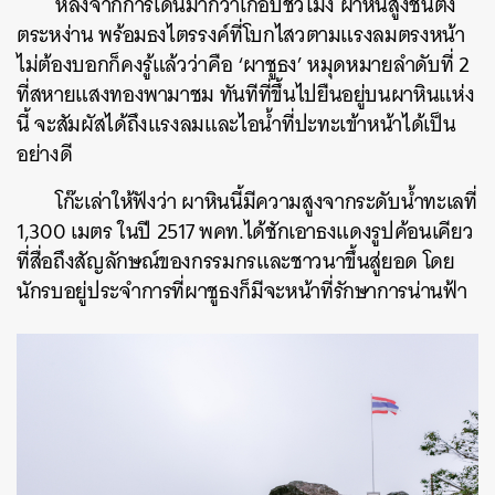
หลังจากการเดินมากว่าเกือบชั่วโมง ผาหินสูงชันตั้ง
ตระหง่าน พร้อมธงไตรรงค์ที่โบกไสวตามแรงลมตรงหน้า
ไม่ต้องบอกก็คงรู้แล้วว่าคือ ‘ผาชูธง’ หมุดหมายลำดับที่ 2
ที่สหายแสงทองพามาชม ทันทีที่ขึ้นไปยืนอยู่บนผาหินแห่ง
นี้ จะสัมผัสได้ถึงแรงลมและไอน้ำที่ปะทะเข้าหน้าได้เป็น
อย่างดี
โก๊ะเล่าให้ฟังว่า ผาหินนี้มีความสูงจากระดับน้ำทะเลที่
1,300 เมตร ในปี 2517 พคท.ได้ชักเอาธงแดงรูปค้อนเคียว
ที่สื่อถึงสัญลักษณ์ของกรรมกรและชาวนาขึ้นสู่ยอด โดย
นักรบอยู่ประจำการที่ผาชูธงก็มีจะหน้าที่รักษาการน่านฟ้า