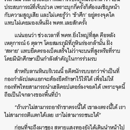
ประสบการณ์ที่เจ็บปวด เพราะบุกกี่ครั้งก็ต้องเผชิญหน้า
กับความสูญเสีย และไม่เคยรู้ว่า ‘ข้าศึก’ อยู่ตรงจุดใด
แทบไม่เคยมองเห็นฝั่ง พคท.เลยสักครั้ง
แน่นอนว่า ช่วงเวลาที่ พคท.ยิ่งใหญ่ที่สุด คือหลัง
เหตุการณ์ 6 ตุลาฯ โดยสมรภูมิที่ภูหินร่องกล้านั้น ฝั่ง
‘สหาย’ แทบยึดครองเบ็ดเสร็จไม่ว่าจะบนที่สูงหรือที่ราบ
โดยมีนักศึกษาเป็นกำลังสำคัญในการร่วมรบ
สำหรับลานหินบริเวณนี้ อดีตนักรบบอกว่าจำเป็นที่
กองกำลังปลดแอกจะต้องยึดรักษาไว้ให้ได้ เพื่อไม่ให้
กองทัพไทยสามารถนำเฮลิคอปเตอร์ลงจอดได้ เพราะจุดนี้
ถือเป็นใจกลางของพื้นที่ป่า
“ถ้าเราไม่สามารถอารักขาตรงนี้ได้ เขาลงตรงนี้ได้ เรา
ไม่สามารถตีแตกได้เลย เราไม่สามารถชนะได้”
ก่อนที่จะถึงผาชูธง สหายแสงทองยังได้เดินนำหน้าไป