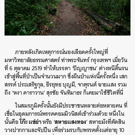
ภายหลังเกิดเหตุการณ์นองเลือดครั้งใหญ่ที่
มหาวิทยาลัยธรรมศาสตร์ ท่าพระจันทร์ กรุงเทพฯ เมื่อวัน
ที่ 6 ตุลาคม 2519 ทำให้บรรดา ‘ปัญญาชน’ ต่างหนีดิ้นรน
เข้าสู่พื้นที่ป่าเป็นจำนวนมาก ซึ่งผืนป่าแห่งนี้ครั้งหนึ่ง เสก
สรรค์ ประเสริฐกุล, ธีรยุทธ บุญมี, จาตุรนต์ ฉายแสง รวม
ถึง ‘หงา คาราวาน’ สุรชัย จันทิมาธร ก็เคยมาใช้ชีวิตที่นี่
ในสมรภูมิครั้งนั้นยังมีประชาชนหลายต่อหลายคน ที่
เชื่อในอุดมการณ์พรรคคอมมิวนิสต์เข้าร่วมด้วย หนึ่งใน
โก๊ะ แซ่ย่า
สหายแสงทอง
นั้นคือ
หรือ ‘
’ สหายม้งที่ตัดสิน
วางปากกาและจับปืน เพื่อร่วมรบกับพรรคตั้งแต่อายุ 10