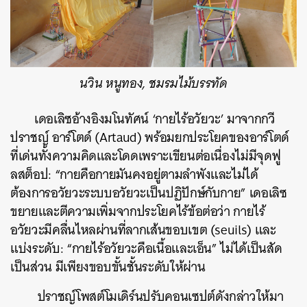
นวิน หนูทอง, ชมรมไม้บรรทัด
เดอเลิซอ้างอิงมโนทัศน์ ‘กายไร้อวัยวะ’ มาจากกวี
ปราชญ์ อาร์โตด์ (Artaud) พร้อมยกประโยคของอาร์โตด์
ที่เด่นทั้งความคิดและโดดเพราะเขียนต่อเนื่องไม่มีจุดฟู
ลสต็อป: “กายคือกายมันคงอยู่ตามลำพังและไม่ได้
ต้องการอวัยวะระบบอวัยวะเป็นปฏิปักษ์กับกาย” เดอเลิซ
ขยายและตีความเพิ่มจากประโยคไร้ข้อต่อว่า กายไร้
อวัยวะมีคลื่นไหลผ่านที่ลากเส้นขอบเขต (seuils) และ
แบ่งระดับ: “กายไร้อวัยวะคือเนื้อและเอ็น” ไม่ได้เป็นสัด
เป็นส่วน มีเพียงขอบขั้นชั้นระดับให้ผ่าน
ปราชญ์โพสต์โมเดิร์นปรับคอนเซปต์ดังกล่าวให้มา