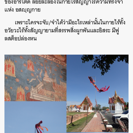
ของอาร์โตด์ ลอยละล่องในกายไร้สัญญาไร้ความทรงจำ
แห่ง อสญฺญกาย
เพราะใครจะจับ/จำได้ว่ามีอะไรเหล่านั้นในกายไร้ทั้ง
อวัยวะไร้ทั้งสัญญายามที่สรรพสิ่งผูกพันและอิสระ มีฟู
ลสต็อปล่องหน