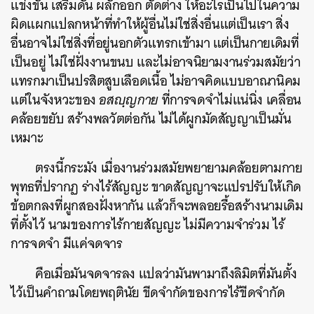
แข่งขัน เสริมดัน ผลักออก ตัดต่าง ให้อะไรเป็นไปในความ
SHARE
TWEET
LINE
EMAIL
ผิดแผกแปลกหน้าที่ทำให้ผู้อื่นไม่ใช่สิ่งอื่นแต่เป็นเรา สิ่ง
อื่นอาจไม่ใช่สิ่งที่อยู่นอกตัวแทรกเข้ามา แต่เป็นกายเดิมที่
เป็นอยู่ ไม่ใช่ฝั่งงานขนบ และไม่อาจนิยามงานร่วมสมัยว่า
แทรกมาเป็นปรสิตสูบเลือดเนื้อ ไม่อาจคิดแบบอาณานิคม
แต่ในจังหวะของ
อสญฺญกาย
ที่การจดจำไม่แน่นิ่ง เคลื่อน
คล้อยขยับ สร้างพลวัตต่อกัน ไม่ได้ผูกมัดสัญญาเป็นมั่น
เหมาะ
ตรงนี้กระมัง เมื่องานร่วมสมัยพยายามคล้อยตามกาย
พุทธที่ปรากฏ ร่างไร้สัญญะ ขาดสัญญาจะแปรปรับให้เกิด
ข้อตกลงที่ผูกสองฝั่งหากัน แล้วก็จะพลอยรื้อสร้างนามเดิม
ที่ตั้งไว้ นามของการไร้กายสัญญะ ไม่มีความจำร่วม ไร้
การจดจำ มีแค่จดจาร
คือเมื่อมันจดจารลง แปลว่ามันพามาถึงลิมิตที่มันตั้ง
ไว้เป็นคำถามโดยพฤตินัย ขีดจำกัดของการไร้ขีดจำกัด