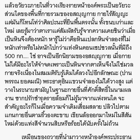
แล้วอวัยวะภายในที่วางเรียงรายหน้าองค์พระเป็นอวัยวะ
ส่วนใดของพื้นที่กายรวมของอสญฺญกาย กายไร้สัญญะ
แต่มันก็โทนโท่ว่าศิลปะนะที่ยืนพื้นตรงนั้น ทั้งขนบเก่าและ
ใหม่ เลยรู้มาว่าตาเราแค่สัมผัสรับรู้จากความเคยชินว่าเมื่อ
เป็นหินจึงต้องหนัก หารู้ไม่ว่าคือหินแปลกหินจำลองที่ไม่
หนักเท่าหรือไม่หนักไปกว่าแท่งหินคอนเซปชวลนั้นที่มีถึง
500 กก…. ใช่ อาจเป็นอีกนิยามของอสญฺญกาย เมื่อกาย
ไม่ได้มีอะไรให้จำจดเพราะเป็นหินจากตาเห็นจึงไม่ใช่มวล
กายจริงเนื่องในสมมติรับรู้เดิมได้ลวงไปอีกลักษณะ (ปาน
พรรณ ยอดมณี) พระธาตุอินแขวนจำลองไม่ได้วางสูง แต่
วางในระนาบสามัญในฐานะกายอื่นที่ศักดิ์สิทธิ์ในนามผล
งาน ซากปรักชำรุดรายล้อมก็ไม่รู้มาจากแห่งหนใด จะ
สำคัญอะไรก็ในเมื่อความจำเดิมเสื่อมสลาย ปลิวไปตาม
แกนกายอื่นตามริ้วธงตะขาบ เขียนล้อออกมาใหม่ในสีสัน
ใหม่ด้วยแท่งสีจำนวนสิบหรือร้อยได้นับครั้งไม่ถ้วน
เหมือนของถวายที่นำมาวางหน้าองค์พระประธาน