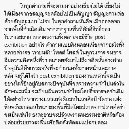
ในทุกคำถามที่จะตามมาอย่างเลี่ยงไม่ได้ เลี่ยงไม่
ได้เนื่องจากอสญฺญจะคล้อยไปเป็นสัญญา สัญญะตามต่อ
ด้วยสัญญะแบบไม่จบ ในทุกคำถามนั้นคือ เมื่อถอดออก
จากพื้นที่กำเนิดเดิม จากรากฐานพื้นที่ศักดิ์สิทธิ์ของ
โบราณสถาน เหล่าผลงานทั้งหลายจะมีชีวิต post
exhibition อย่างไร คำถามแบบสิงหลอนเนื่องจากอะไรทั้ง
หลายต่างรอ
‘ภายหลัง’ โพสต์ โพสต์
ในทุกวงการ จนอาจ
ลืมความคิดหนึ่งที่ว่า อนาคตยังมาไม่ถึง อดีตนั้นล่วงผ่าน
ปัจจุบันสิคือกรรมจริงที่จะกำหนดทั้งภาคหน้าและภาค
หลัง จะรู้ได้ไงว่า post exhibition ของงานเหล่านี้จะเป็น
อย่างไรก็อิงอยู่กับ
สภาะปัจจุบัน
ที่จดจารความจำไปแล้วใน
ลักษณะหนึ่ง จะเขียนผืนความจำใหม่โดยรื้อการจดจำเดิม
ได้อย่างไร หากวางแนวแท่งดินสอในหอศิลป์ จัดวางแท่ง
หินพร้อมกลอนไพเราะลงพื้นที่ปิดโดยปราศจากปรางค์สง่า
จะเป็นเช่นไร ธงตะขาบจะปลิวเพราะลมธรรมชาติหรือต้อง
ปล่อยย้วยยาวลงพื้นหรือติดตั้งพัดลมแปลกปลอม