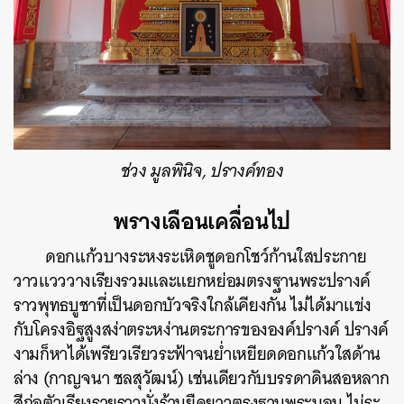
ช่วง มูลพินิจ, ปรางค์ทอง
พรางเลือนเคลื่อนไป
ดอกแก้วบางระหงระเหิดชูดอกโชว์ก้านใสประกาย
วาวแวววางเรียงรวมและแยกหย่อมตรงฐานพระปรางค์
ราวพุทธบูชาที่เป็นดอกบัวจริงใกล้เคียงกัน ไม่ได้มาแข่ง
กับโครงอิฐสูงสง่าตระหง่านตระการขององค์ปรางค์ ปรางค์
งามก็หาได้เพรียวเรียวระฟ้าจนย่ำเหยียดดอกแก้วใสด้าน
ล่าง (กาญจนา ชลสุวัฒน์) เช่นเดียวกับบรรดาดินสอหลาก
สีก่อตัวเรียงรายราวนั่งร้านยืดยาวตรงฐานพระนอน ไม่ระ