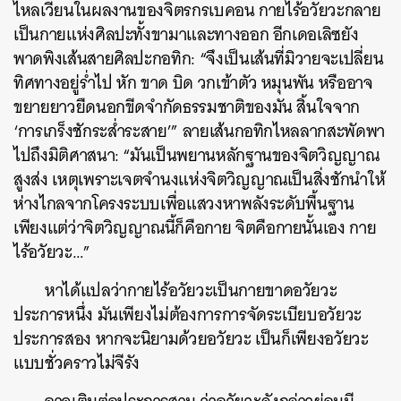
ไหลเวียนในผลงานของจิตรกรเบคอน กายไร้อวัยวะกลาย
เป็นกายแห่งศิลปะทั้งขามาและทางออก อีกเดอเลิซยัง
พาดพิงเส้นสายศิลปะกอทิก: “จึงเป็นเส้นที่มิวายจะเปลี่ยน
ทิศทางอยู่ร่ำไป หัก ขาด บิด วกเข้าตัว หมุนพัน หรืออาจ
ขยายยาวยืดนอกขีดจำกัดธรรมชาติของมัน สิ้นใจจาก
‘การเกร็งชักระส่ำระสาย’” ลายเส้นกอทิกไหลลากสะพัดพา
ไปถึงมิติศาสนา: “มันเป็นพยานหลักฐานของจิตวิญญาณ
สูงส่ง เหตุเพราะเจตจำนงแห่งจิตวิญญาณเป็นสิ่งชักนำให้
ห่างไกลจากโครงระบบเพื่อแสวงหาพลังระดับพื้นฐาน
เพียงแต่ว่าจิตวิญญาณนี้ก็คือกาย จิตคือกายนั้นเอง กาย
ไร้อวัยวะ…”
หาได้แปลว่ากายไร้อวัยวะเป็นกายขาดอวัยวะ
ประการหนึ่ง มันเพียงไม่ต้องการการจัดระเบียบอวัยวะ
ประการสอง หากจะนิยามด้วยอวัยวะ เป็นก็เพียงอวัยวะ
แบบชั่วคราวไม่จีรัง