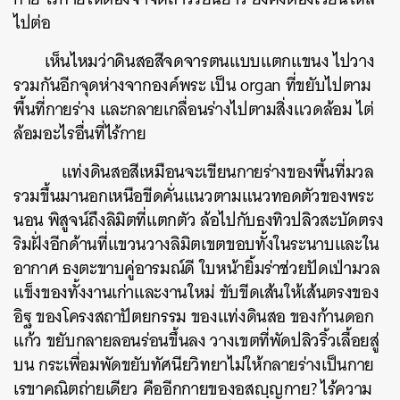
ไปต่อ
เห็นไหมว่าดินสอสีจดจารตนแบบแตกแขนง ไปวาง
รวมกันอีกจุดห่างจากองค์พระ เป็น organ ที่ขยับไปตาม
พื้นที่กายร่าง และกลายเกลื่อนร่างไปตามสิ่งแวดล้อม ไต่
ล้อมอะไรอื่นที่ไร้กาย
แท่งดินสอสีเหมือนจะเขียนกายร่างของพื้นที่มวล
รวมขึ้นมานอกเหนือขีดคั่นแนวตามแนวทอดตัวของพระ
นอน พิสูจน์ถึงลิมิตที่แตกตัว ล้อไปกับธงทิวปลิวสะบัดตรง
ริมฝั่งอีกด้านที่แขวนวางลิมิตเขตขอบทั้งในระนาบและใน
อากาศ ธงตะขาบคู่อารมณ์ดี ใบหน้ายิ้มร่าช่วยปัดเป่ามวล
แข็งของทั้งงานเก่าและงานใหม่ ขับขีดเส้นให้เส้นตรงของ
อิฐ ของโครงสถาปัตยกรรม ของแท่งดินสอ ของก้านดอก
แก้ว ขยับกลายลอนร่อนขึ้นลง วางเขตที่พัดปลิวริ้วเลื้อยสู่
บน กระเพื่อมพัดขยับทัศนียวิทยาไม่ให้กลายร่างเป็นกาย
เรขาคณิตถ่ายเดียว คืออีกกายของอสญฺญกาย? ไร้ความ