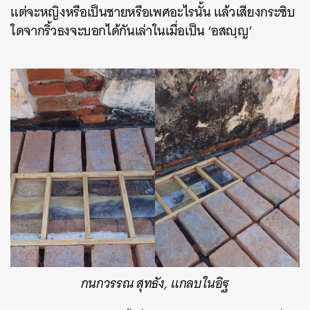
แต่จะหญิงหรือเป็นชายหรือเพศอะไรนั้น แล้วเสียงกระซิบ
ใดจากริ้วธงจะบอกได้กันเล่าในเมื่อเป็น ‘อสญฺญ’
กนกวรรณ สุทธัง, แกลบในอิฐ