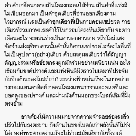
คำ คำเกลื่อนกลายเป็นโคลงกลอนให้อ่าน เป็นคำที่แท่งสี
ไม่เขียนออกมา เป็นคำชุดเดียวที่อ่านออกเสียงตาม
ไวยากรณ์ และเป็นคำชุดเดียวที่เป็นกายคอนเซปชวล กาย
เดียวที่รวมภาพและคำไว้ในกรอบโครงหินเดียวกัน จะดาว
เดือนอะไร จะหล่นร่วงเป็นดาวตกดาวหาง หรือโผล่แสง
จัดจ้าแห่งสุริยา ดาวนั้นคำนั้นก็คอนเซปชวลไลซ์อะไรอื่นที่
ไม่เป็นรูปดาว(อย่าง)เดียว ด้วยเหตุผลเดียวว่าไร้สัญญา
สัญญะร่วมหรือข้อตกลงผูกมัดร่วมอย่างเหนียวแน่น อะไร
เชื่อมกับองค์ปรางค์และแท่งหินลิมิตราวใบเสมาที่ประจัน
กับอีกด้านของโบสถ์เก่า? ระหว่างฟ้าหม่นเรืองในภาพถ่าย
วงกลมแทนอาทิตย์ กลอนโคลงแทนวาจาและดนตรี และ
ยอดสูงของปรางค์ และฝาผนังด้านนอกของโบสถ์เดิมที่ฝั่ง
ตรงข้าม
อาจต้องให้ความหมายจากความจำลอยล่องละลิ่ว
ปลิวไปกับธงตะขาบ ถึงด้านในของโบสถ์เก่าหลังนั้นที่โปร่ง
โล่ง องค์พระสวยสง่าแม้จะไม่ร่วมสมัยเดียวกันทั้งองค์