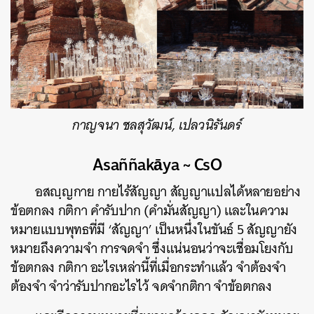
กาญจนา ชลสุวัฒน์, เปลวนิรันดร์
Asaññakāya ~ CsO
อสญฺญกาย กายไร้สัญญา สัญญาแปลได้หลายอย่าง
ข้อตกลง กติกา คำรับปาก (คำมั่นสัญญา) และในความ
หมายแบบพุทธที่มี ‘สัญญา’ เป็นหนึ่งในขันธ์ 5 สัญญายัง
หมายถึงความจำ การจดจำ ซึ่งแน่นอนว่าจะเชื่อมโยงกับ
ข้อตกลง กติกา อะไรเหล่านี้ที่เมื่อกระทำแล้ว จำต้องจำ
ต้องจำ จำว่ารับปากอะไรไว้ จดจำกติกา จำข้อตกลง