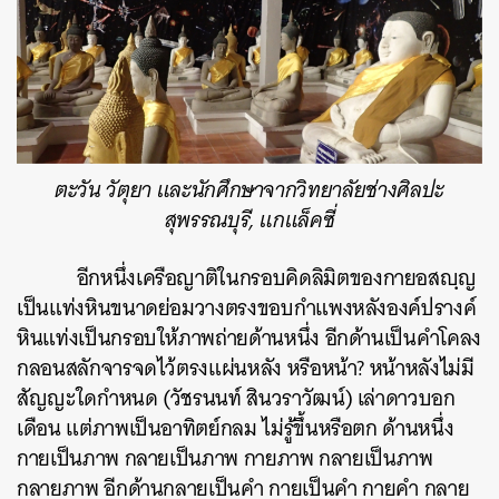
ตะวัน วัตุยา และนักศึกษาจากวิทยาลัยช่างศิลปะ
สุพรรณบุรี, แกแล็คซี่
อีกหนึ่งเครือญาติในกรอบคิดลิมิตของกายอสญฺญ
เป็นแท่งหินขนาดย่อมวางตรงขอบกำแพงหลังองค์ปรางค์
หินแท่งเป็นกรอบให้ภาพถ่ายด้านหนึ่ง อีกด้านเป็นคำโคลง
กลอนสลักจารจดไว้ตรงแผ่นหลัง หรือหน้า? หน้าหลังไม่มี
สัญญะใดกำหนด (วัชรนนท์ สินวราวัฒน์) เล่าดาวบอก
เดือน แต่ภาพเป็นอาทิตย์กลม ไม่รู้ขึ้นหรือตก ด้านหนึ่ง
กายเป็นภาพ กลายเป็นภาพ กายภาพ กลายเป็นภาพ
กลายภาพ อีกด้านกลายเป็นคำ กายเป็นคำ กายคำ กลาย