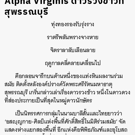
Alpha Virginis ดาวรวงข้าวที่
สุพรรณบุรี
ทุ่งทองรองรับรุ่งราง
ราตรีพลันพรางจางหาย
จิตราลาลับเลือนลาย
ฤดูกาลคลี่คลายเคลื่อนไป
คือกลอนจารึกบนด้านหนึ่งของแท่งหินผลงานร่วม
สมัย ติดตั้งหลังองค์ปรางค์วัดพระศรีรัตนมหาธาตุ
สุพรรณบุรี เกริ่นกล่าวเล่าเรื่องดาวรวงข้าว หนึ่งในดาวดวง
ที่ส่องประกายเป็นที่สุดในหมู่ดาวนักษัตร
เป็นนิทรรศการกลุ่มในนามบาลีสั้นและไทยยาวว่า
‘อสญฺญกาย-ศิลป์แห่งพื้นที่ศักดิ์สิทธิ์ในมิติร่วมสมัย’ จัด
แสดงห่างแยกสองพื้นที่ อีกแห่งคือพิพิธภัณฑ์และอุโบสถ