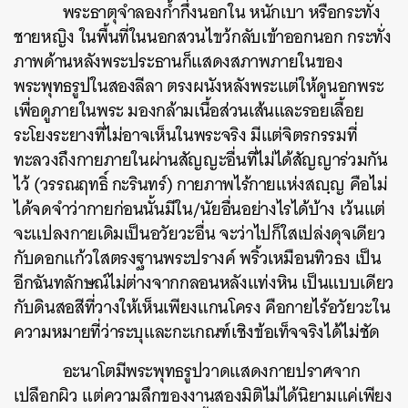
พระธาตุจำลองก้ำกึ่งนอกใน หนักเบา หรือกระทั่ง
ชายหญิง ในพื้นที่ในนอกสวนไขว้กลับเข้าออกนอก กระทั่ง
ภาพด้านหลังพระประธานก็แสดงสภาพภายในของ
พระพุทธรูปในสองลีลา ตรงผนังหลังพระแต่ให้ดูนอกพระ
เพื่อดูภายในพระ มองกล้ามเนื้อส่วนเส้นและรอยเลื้อย
ระโยงระยางที่ไม่อาจเห็นในพระจริง มีแต่จิตรกรรมที่
ทะลวงถึงกายภายในผ่านสัญญะอื่นที่ไม่ได้สัญญาร่วมกัน
ไว้ (วรรณฤทธิ์ กะรินทร์) กายภาพไร้กายแห่งสญฺญ คือไม่
ได้จดจำว่ากายก่อนนั้นมีใน/นัยอื่นอย่างไรได้บ้าง เว้นแต่
จะแปลงกายเดิมเป็นอวัยวะอื่น จะว่าไปก็ใสเปล่งดุจเดียว
กับดอกแก้วใสตรงฐานพระปรางค์ พริ้วเหมือนทิวธง เป็น
อีกฉันทลักษณ์ไม่ต่างจากกลอนหลังแท่งหิน เป็นแบบเดียว
กับดินสอสีที่วางให้เห็นเพียงแกนโครง คือกายไร้อวัยวะใน
ความหมายที่ว่าระบุและกะเกณฑ์เชิงข้อเท็จจริงได้ไม่ชัด
อะนาโตมีพระพุทธรูปวาดแสดงกายปราศจาก
เปลือกผิว แต่ความลึกของงานสองมิติไม่ได้นิยามแค่เพียง