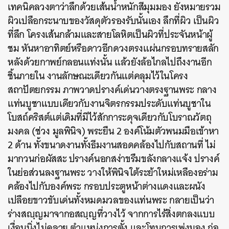
เทคนิคลวงตาว่าลึกด้วยเส้นน้ำหนักสีมุมมอง ยังหมายรวม
ผิวเปลือกระนาบของวัสดุตัวรองรับนั้นเอง ลึกที่ผิว เป็นผิว
ที่ลึก โครงเส้นกล้ามและสายโลหิตเป็นผิวที่ประจันหน้าผู้
ชม หันหาอาทิตย์หรือดาวอีกดวงตรงแผ่นกรอบทรายสลัก
หลังด้วยกาพย์กลอนแท่งนั้น แล้วยังล้อไกลไปถึงงานอีก
ชิ้นภายใน งานลักษณะเดียวกันแต่คลุมไว้ในโครง
สถาปัตยกรรม ภาพวาดปรางค์เด่นวางตรงฐานพระ กลาง
แท่นบูชาแบบเดียวกับงานจิตรกรรมประดับแท่นบูชาใน
โบสถ์คริสต์แต่เดิมที่มีไว้สักการะดุจเดียวกับโบราณวัตถุ
มงคล (ช่วง มูลพินิจ) พระยืน 2 องค์โน้มตัวพนมมือเข้าหา
2 ด้าน ทั้งขนาดงานทั้งธีมงานสอดคล้องไปกับสถานที่ ไม่
มากวนก่อผัสสะ ปรางค์นอกสง่าขรึมขลังกลางแจ้ง ปรางค์
ในย่อส่วนลงฐานพระ วางให้พินิจใต้ระย้าใหม่เหลืองอร่าม
คล้องไปกับองค์พระ กรอบประตูหน้าต่างแดงและผนัง
เปลือยขาวขับเด่นทั้งหมดมวลของแท่นพระ กลายเป็นว่า
ร่างสญฺญมาจากอสญฺญที่วางไว้ จากการไร้สิ่งตกลงแบบ
เงื่อนนิ่งไม่คลาย ตำแหน่งการตั้ง และโทนการเพ่งมอง ก่อ