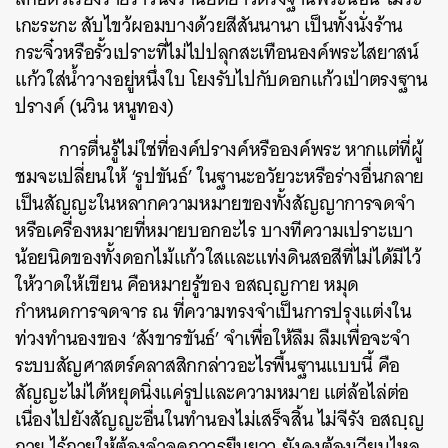
เกะระกะ สับไขว้ผอมบางด้วยสีสันนานา เป็นทั้งนั่งร้าน
กระจิ๋วหรือรั้วเปราะที่ไม่ไปปลุกสะเทือนองค์พระไสยาสน์
แก้วใส่น้ำวางอยู่หนึ่งใบ โยงรับไปกับดอกแก้วเป่าตรงฐาน
ปรางค์ (นวิน หนูทอง)
การตื่นรู้ไม่ใช่ที่องค์ปรางค์หรือองค์พระ หากแต่ที่ผู้
ชมจะเปลี่ยนให้ ‘รูปขันธ์’ ในฐานะอวัยวะหรือร่างอื่นกลาย
เป็นสัญญะในหลากความหมายของทั้งสัญญาการจดจำ
หรือเครื่องหมายที่หมายบอกอะไร บางทีความเปราะเบา
น้อยนิดของทั้งดอกไม้แก้วใสและแท่งดินสอสีที่ไม่ได้มีไว้
ให้วาดให้เขียน คือหมายรู้ของ อสญฺญกาย หมุด
กำหนดการจดจาร ณ ที่ความทรงจำเป็นการปรุงแต่งใน
ท่วงทำนองของ ‘สังขารขันธ์’ จำเพื่อให้ลืม ลืมเพื่อจะจำ
ระบบสัญศาสตร์คลาสสิกกล่าวอะไรพื้นฐานแบบนี้ คือ
สัญญะไม่ได้หยุดนิ่งแค่รูปและความหมาย แต่ล้อไล่ต่อ
เนื่องไปยังสัญญะอื่นในทำนองไม่เสร็จสิ้น ไม่จีรัง อสญฺญ
กาย ไร้กายให้ต้องจำจดถาวรยืนยาว ยังคงต้องเวียนไหล