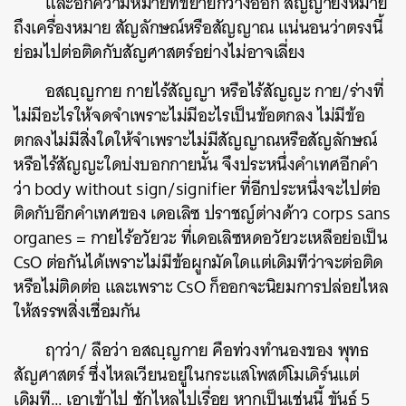
และอีกความหมายที่ขยายกว้างออก สัญญายังหมาย
ถึงเครื่องหมาย สัญลักษณ์หรือสัญญาณ แน่นอนว่าตรงนี้
ย่อมไปต่อติดกับสัญศาสตร์อย่างไม่อาจเลี่ยง
อสญฺญกาย กายไร้สัญญา หรือไร้สัญญะ กาย/ร่างที่
ไม่มีอะไรให้จดจำเพราะไม่มีอะไรเป็นข้อตกลง ไม่มีข้อ
ตกลงไม่มีสิ่งใดให้จำเพราะไม่มีสัญญาณหรือสัญลักษณ์
หรือไร้สัญญะใดบ่งบอกกายนั้น จึงประหนึ่งคำเทศอีกคำ
ว่า body without sign/signifier ที่อีกประหนึ่งจะไปต่อ
ติดกับอีกคำเทศของ เดอเลิซ ปราชญ์ต่างด้าว corps sans
organes = กายไร้อวัยวะ ที่เดอเลิซหดอวัยวะเหลือย่อเป็น
CsO ต่อกันได้เพราะไม่มีข้อผูกมัดใดแต่เดิมทีว่าจะต่อติด
หรือไม่ติดต่อ และเพราะ CsO ก็ออกจะนิยมการปล่อยไหล
ให้สรรพสิ่งเชื่อมกัน
ฤาว่า/ ลือว่า อสญฺญกาย คือท่วงทำนองของ พุทธ
สัญศาสตร์ ซึ่งไหลเวียนอยู่ในกระแสโพสต์โมเดิร์นแต่
เดิมที… เอาเข้าไป ชักไหลไปเรื่อย หากเป็นเช่นนี้ ขันธ์ 5