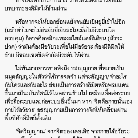
อาจเติมต่อประการสาม ว่าอวัยวะดังกล่าวย่อมมี
บทบาทของลิมิตให้ข้ามผ่าน
หรือหากจะให้ยอกย้อนแย้งจนยับเยินยู่ยี่เข้าไปอีก
(แล้วทำไมจะไม่ย่นยับยี่เยินล่ะในเมื่อไม่มีระบบใด
ควบคุม) ก็อาจคิดพลิกแพลงสไตล์แดร์ริเดียน (หัวจะ
ปวด) ว่ามันต้องมีอวัยวะเพื่อไม่มีอวัยวะ ต้องมีลิมิตให้
ข้าม มีขอบเขตขีดจำกัดมีระดับให้ผ่าน
ไม่พ้นลากยาวพาดพิงถึง อสญฺญกาย ที่หมายเป็น
หมุดสัญญะในตัวว่าไร้การจดจำ แต่จะสัญญา/จำอะไร
กับใครและกับอะไร ย่อมเป็นการสร้างลิมิตหรือพรมแดน
ขึ้นมาเป็นมโนทัศน์ให้ไหลผ่านข้ามไป เหมือนดื้อต่อระบบ
เพื่อรื้อระบบและก่อระบบอื่นขึ้นมา หาก ‘จิตคือกายนั้นเอง
กายไร้อวัยวะ’ อสญฺญกายเป็นการวางจิตให้เคลื่อนผ่าน
พื้นที่ศักดิ์สิทธิ์ดั้งเดิม
‘จิตวิญญาณ’ จากจิตของเดอเลิซ จากกายไร้อวัยวะ